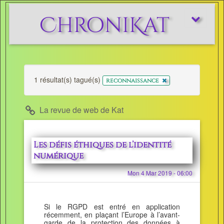
ChroniKat
Afficher/m
le
menu
1 résultat(s) tagué(s)
x
reconnaissance
La revue de web de Kat
Les défis éthiques de l’identité
numérique
Mon 4 Mar 2019 - 06:00
Si le RGPD est entré en application
récemment, en plaçant l’Europe à l’avant-
garde de la protection des données à