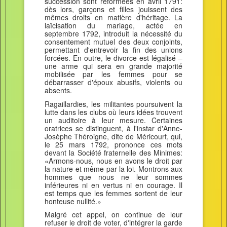
succession sont réformées en avril 1791:
dès lors, garçons et filles jouissent des
mêmes droits en matière d'héritage. La
laïcisation du mariage, actée en
septembre 1792, introduit la nécessité du
consentement mutuel des deux conjoints,
permettant d'entrevoir la fin des unions
forcées. En outre, le divorce est légalisé –
une arme qui sera en grande majorité
mobilisée par les femmes pour se
débarrasser d'époux abusifs, violents ou
absents.
Ragaillardies, les militantes poursuivent la
lutte dans les clubs où leurs idées trouvent
un auditoire à leur mesure. Certaines
oratrices se distinguent, à l'instar d'Anne-
Josèphe Théroigne, dite de Méricourt, qui,
le 25 mars 1792, prononce ces mots
devant la Société fraternelle des Minimes:
«Armons-nous, nous en avons le droit par
la nature et même par la loi. Montrons aux
hommes que nous ne leur sommes
inférieures ni en vertus ni en courage. Il
est temps que les femmes sortent de leur
honteuse nullité.»
Malgré cet appel, on continue de leur
refuser le droit de voter, d'intégrer la garde