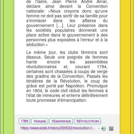
de l'Isère, Jean Pierre André Amar,
déclare ainsi devant la Convention
nationale: «Nous croyons donc qu'une
femme ne doit pas sortir de sa famille pour
s'immiscer dans les affaires du
gouvernement […]. Leur présence dans
les sociétés populaires donnerait une
place active dans le gouvernement à des
personnes plus exposées à l'erreur et à la
séduction.»
Le même jour, les clubs féminins sont
dissous. Seule une poignée de femmes
hante encore les assemblées
révolutionnaires et, courant 1794,
certaines sont chassées à coups de verge
des gradins de la Convention. Passés les
ténèbres de la Révolution, le coup de
grâce est porté par Napoléon. Promulgué
en 1804, le code civil réduit les femmes à
l'état de mineures et enterre définitivement
toute promesse d'émancipation.
1789
femme
féminisme
Révolution
https://www.slate.fr/story/250522/revolution-francaise-femmes-deculottee-droits-parole-politique-mariage-heritage