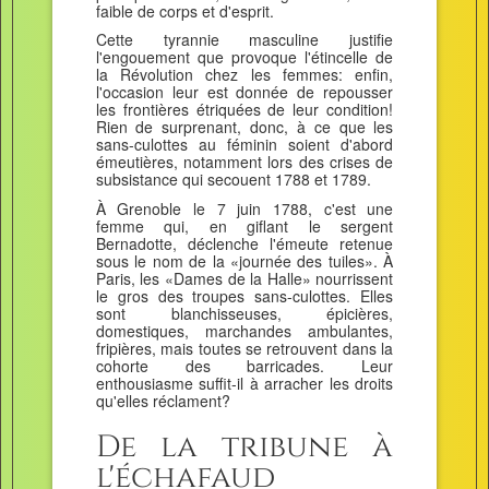
faible de corps et d'esprit.
Cette tyrannie masculine justifie
l'engouement que provoque l'étincelle de
la Révolution chez les femmes: enfin,
l'occasion leur est donnée de repousser
les frontières étriquées de leur condition!
Rien de surprenant, donc, à ce que les
sans-culottes au féminin soient d'abord
émeutières, notamment lors des crises de
subsistance qui secouent 1788 et 1789.
À Grenoble le 7 juin 1788, c'est une
femme qui, en giflant le sergent
Bernadotte, déclenche l'émeute retenue
sous le nom de la «journée des tuiles». À
Paris, les «Dames de la Halle» nourrissent
le gros des troupes sans-culottes. Elles
sont blanchisseuses, épicières,
domestiques, marchandes ambulantes,
fripières, mais toutes se retrouvent dans la
cohorte des barricades. Leur
enthousiasme suffit-il à arracher les droits
qu'elles réclament?
De la tribune à
l'échafaud