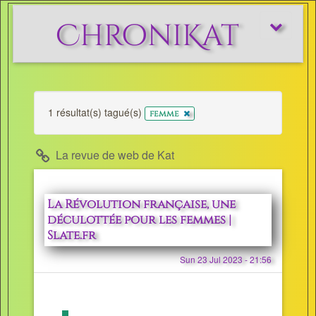
ChroniKat
Afficher/m
le
menu
1 résultat(s) tagué(s)
x
femme
La revue de web de Kat
La Révolution française, une
déculottée pour les femmes |
Slate.fr
Sun 23 Jul 2023 - 21:56