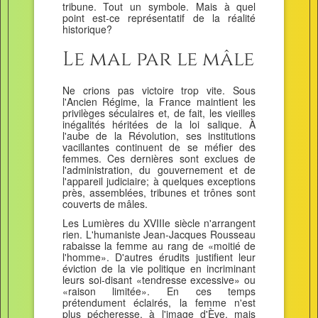
tribune. Tout un symbole. Mais à quel
point est-ce représentatif de la réalité
historique?
Le mal par le mâle
Ne crions pas victoire trop vite. Sous
l'Ancien Régime, la France maintient les
privilèges séculaires et, de fait, les vieilles
inégalités héritées de la loi salique. À
l'aube de la Révolution, ses institutions
vacillantes continuent de se méfier des
femmes. Ces dernières sont exclues de
l'administration, du gouvernement et de
l'appareil judiciaire; à quelques exceptions
près, assemblées, tribunes et trônes sont
couverts de mâles.
Les Lumières du XVIIIe siècle n'arrangent
rien. L'humaniste Jean-Jacques Rousseau
rabaisse la femme au rang de «moitié de
l'homme». D'autres érudits justifient leur
éviction de la vie politique en incriminant
leurs soi-disant «tendresse excessive» ou
«raison limitée». En ces temps
prétendument éclairés, la femme n'est
plus pécheresse, à l'image d'Ève, mais