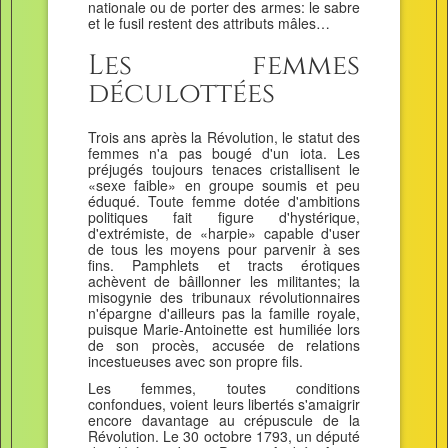
nationale ou de porter des armes: le sabre
et le fusil restent des attributs mâles…
Les femmes
déculottées
Trois ans après la Révolution, le statut des
femmes n'a pas bougé d'un iota. Les
préjugés toujours tenaces cristallisent le
«sexe faible» en groupe soumis et peu
éduqué. Toute femme dotée d'ambitions
politiques fait figure d'hystérique,
d'extrémiste, de «harpie» capable d'user
de tous les moyens pour parvenir à ses
fins. Pamphlets et tracts érotiques
achèvent de bâillonner les militantes; la
misogynie des tribunaux révolutionnaires
n'épargne d'ailleurs pas la famille royale,
puisque Marie-Antoinette est humiliée lors
de son procès, accusée de relations
incestueuses avec son propre fils.
Les femmes, toutes conditions
confondues, voient leurs libertés s'amaigrir
encore davantage au crépuscule de la
Révolution. Le 30 octobre 1793, un député