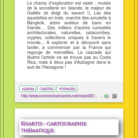
Le champ d’exploration est vaste : musée
de la sorcellerie en Islande, le majeur de
Galilée (le doigt du savant !), Lac des
squelettes en Inde, marché des amulette à
Bangkok, arbre avaleur de banc en
Irlande… Des milliers d'autres curiosités
architecturales, naturelles, catacombes,
cryptes, collections uniques à travers le
monde... A explorer et à découvrir sans
tarder, à commencer par la France qui
regorge de merveilles. La cascade qui
illustre l’article ne se trouve pas au Costa
Rica, mais à deux pas d’Aubagne dans le
sud de l’Hexagone !
album
cartes
voyages
http://www.commentcamarche.net/news/5870636-l-atlas-des-merveilles-du-monde
Khartis - cartographie
thématique