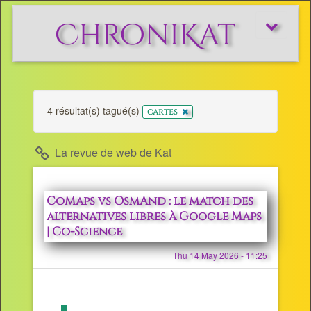
ChroniKat
Afficher/m
le
menu
4 résultat(s) tagué(s)
x
cartes
La revue de web de Kat
CoMaps vs OsmAnd : le match des
alternatives libres à Google Maps
| Co-Science
Thu 14 May 2026 - 11:25