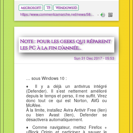
microsoft
TF
Windows10
https://www.commentcamarche.net/news/5871923-suspension-de-la-mise-a-jour-windows-10
Note : pour les geeks qui réparent
les PC à la fin d’année…
Sun 31 Dec 2017 - 05:53
… sous Windows 10 :
♦ Il y a déjà un antivirus intégré
(Defender). Il s’est nettement amélioré
depuis le temps et perso, il me suffit. Virez
donc tout ce qui est Norton, AVG ou
McAfee.
À la limite, installez Avira Antivir Free (lien)
ou bien Avast (lien), Defender se
désactivera automatiquement.
♦ Comme navigateur, mettez Firefox +
µBlock Origin et participez à sauver le