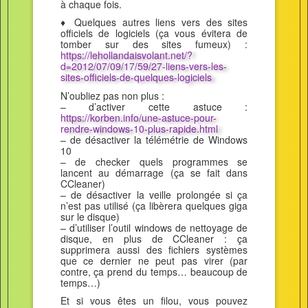
à chaque fois.
♦ Quelques autres liens vers des sites
officiels de logiciels (ça vous évitera de
tomber sur des sites fumeux) :
https://lehollandaisvolant.net/?
d=2012/07/09/17/59/27-liens-vers-les-
sites-officiels-de-quelques-logiciels
N’oubliez pas non plus :
– d’activer cette astuce :
https://korben.info/une-astuce-pour-
rendre-windows-10-plus-rapide.html
– de désactiver la télémétrie de Windows
10
– de checker quels programmes se
lancent au démarrage (ça se fait dans
CCleaner)
– de désactiver la veille prolongée si ça
n’est pas utilisé (ça libèrera quelques giga
sur le disque)
– d’utiliser l’outil windows de nettoyage de
disque, en plus de CCleaner : ça
supprimera aussi des fichiers systèmes
que ce dernier ne peut pas virer (par
contre, ça prend du temps… beaucoup de
temps…)
Et si vous êtes un filou, vous pouvez