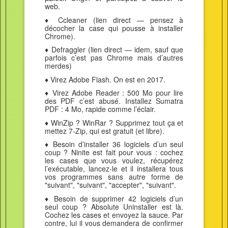
web.
♦ Ccleaner (lien direct — pensez à
décocher la case qui pousse à installer
Chrome).
♦ Defraggler (lien direct — idem, sauf que
parfois c’est pas Chrome mais d’autres
merdes)
♦ Virez Adobe Flash. On est en 2017.
♦ Virez Adobe Reader : 500 Mo pour lire
des PDF c’est abusé. Installez Sumatra
PDF : 4 Mo, rapide comme l’éclair.
♦ WinZip ? WinRar ? Supprimez tout ça et
mettez 7-Zip, qui est gratuit (et libre).
♦ Besoin d’installer 36 logiciels d’un seul
coup ? Ninite est fait pour vous : cochez
les cases que vous voulez, récupérez
l’exécutable, lancez-le et il installera tous
vos programmes sans autre forme de
"suivant", "suivant", "accepter", "suivant".
♦ Besoin de supprimer 42 logiciels d’un
seul coup ? Absolute Uninstaller est là.
Cochez les cases et envoyez la sauce. Par
contre, lui il vous demandera de confirmer