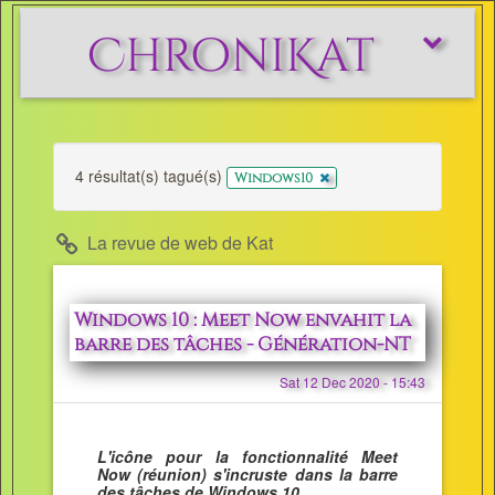
ChroniKat
Afficher/m
le
menu
4 résultat(s) tagué(s)
x
Windows10
La revue de web de Kat
Windows 10 : Meet Now envahit la
barre des tâches - Génération-NT
Sat 12 Dec 2020 - 15:43
L'icône pour la fonctionnalité Meet
Now (réunion) s'incruste dans la barre
des tâches de Windows 10.