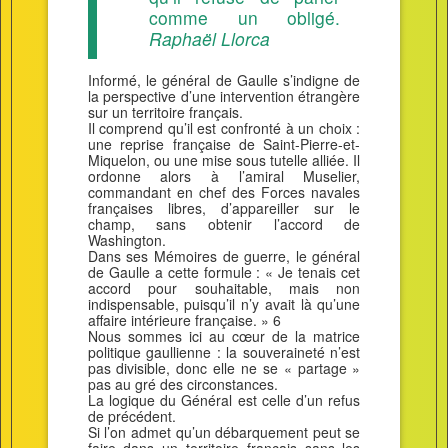
comme un obligé.
Raphaël Llorca
Informé, le général de Gaulle s’indigne de
la perspective d’une intervention étrangère
sur un territoire français.
Il comprend qu’il est confronté à un choix :
une reprise française de Saint-Pierre-et-
Miquelon, ou une mise sous tutelle alliée. Il
ordonne alors à l’amiral Muselier,
commandant en chef des Forces navales
françaises libres, d’appareiller sur le
champ, sans obtenir l’accord de
Washington.
Dans ses Mémoires de guerre, le général
de Gaulle a cette formule : « Je tenais cet
accord pour souhaitable, mais non
indispensable, puisqu’il n’y avait là qu’une
affaire intérieure française. » 6
Nous sommes ici au cœur de la matrice
politique gaullienne : la souveraineté n’est
pas divisible, donc elle ne se « partage »
pas au gré des circonstances.
La logique du Général est celle d’un refus
de précédent.
Si l’on admet qu’un débarquement peut se
faire dans un territoire français sans les