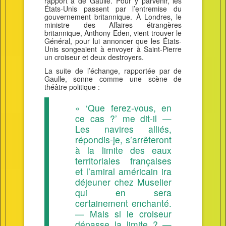
rapport à de Gaulle. Pour y parvenir, les
États-Unis passent par l’entremise du
gouvernement britannique. À Londres, le
ministre des Affaires étrangères
britannique, Anthony Eden, vient trouver le
Général, pour lui annoncer que les États-
Unis songeaient à envoyer à Saint-Pierre
un croiseur et deux destroyers.
La suite de l’échange, rapportée par de
Gaulle, sonne comme une scène de
théâtre politique :
« ‘Que ferez-vous, en
ce cas ?’ me dit-il —
Les navires alliés,
répondis-je, s’arrêteront
à la limite des eaux
territoriales françaises
et l’amiral américain ira
déjeuner chez Muselier
qui en sera
certainement enchanté.
— Mais si le croiseur
dépasse la limite ? —