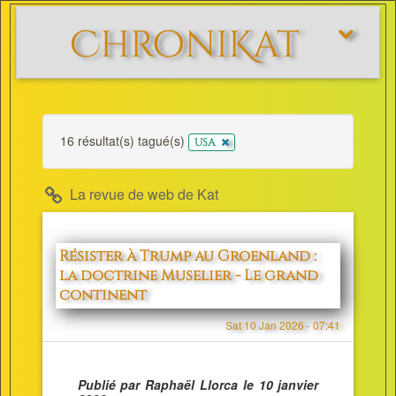
ChroniKat
Afficher/m
le
menu
16 résultat(s) tagué(s)
x
USA
La revue de web de Kat
Résister à Trump au Groenland :
la doctrine Muselier - Le grand
continent
Sat 10 Jan 2026 - 07:41
Publié par Raphaël Llorca le 10 janvier