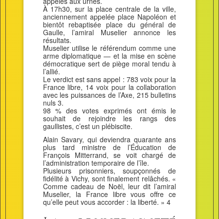
appelés aux urnes.
À 17h30, sur la place centrale de la ville,
anciennement appelée place Napoléon et
bientôt rebaptisée place du général de
Gaulle, l’amiral Muselier annonce les
résultats.
Muselier utilise le référendum comme une
arme diplomatique — et la mise en scène
démocratique sert de piège moral tendu à
l’allié.
Le verdict est sans appel : 783 voix pour la
France libre, 14 voix pour la collaboration
avec les puissances de l’Axe, 215 bulletins
nuls 3.
98 % des votes exprimés ont émis le
souhait de rejoindre les rangs des
gaullistes, c’est un plébiscite.
Alain Savary, qui deviendra quarante ans
plus tard ministre de l’Éducation de
François Mitterrand, se voit chargé de
l’administration temporaire de l’île.
Plusieurs prisonniers, soupçonnés de
fidélité à Vichy, sont finalement relâchés. «
Comme cadeau de Noël, leur dit l’amiral
Muselier, la France libre vous offre ce
qu’elle peut vous accorder : la liberté. » 4