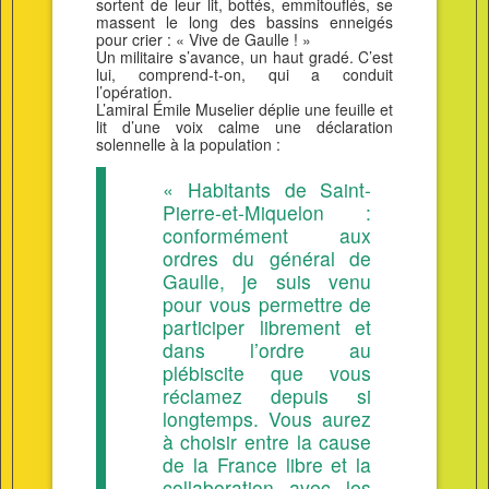
sortent de leur lit, bottés, emmitouflés, se
massent le long des bassins enneigés
pour crier : « Vive de Gaulle ! »
Un militaire s’avance, un haut gradé. C’est
lui, comprend-t-on, qui a conduit
l’opération.
L’amiral Émile Muselier déplie une feuille et
lit d’une voix calme une déclaration
solennelle à la population :
« Habitants de Saint-
Pierre-et-Miquelon :
conformément aux
ordres du général de
Gaulle, je suis venu
pour vous permettre de
participer librement et
dans l’ordre au
plébiscite que vous
réclamez depuis si
longtemps. Vous aurez
à choisir entre la cause
de la France libre et la
collaboration avec les