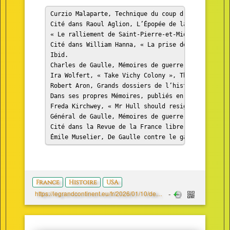
Curzio Malaparte, Technique du coup d’État, Paris,
Cité dans Raoul Aglion, L’Épopée de la France comb
« Le ralliement de Saint-Pierre-et-Miquelon à la  
Cité dans William Hanna, « La prise de Saint-Pierr
Ibid.

Charles de Gaulle, Mémoires de guerre – Tome 1, L’
Ira Wolfert, « Take Vichy Colony », The New York T
Robert Aron, Grands dossiers de l’histoire contemp
Dans ses propres Mémoires, publiés en 1948, Cordel
Freda Kirchwey, « Mr Hull should resign », The Nat
Général de Gaulle, Mémoires de guerre – Tome 1, L’
Cité dans la Revue de la France libre, n°276, 4e t
Émile Muselier, De Gaulle contre le gaullisme, Par
France
Histoire
USA
https://legrandcontinent.eu/fr/2026/01/10/de-gaulle-muselier-resister-a-trump-au-groenland/