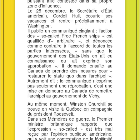
puissant allié contestée dans sa propre
zone d’influence.
Le 25 décembre, le Secrétaire d’État
américain, Cordell Hull, écourte ses
vacances et rentre précipitamment à
Washington.
Il publie un communiqué cinglant : l’action
des « so-called Free French ships » est
qualifiée d’« arbitraire », et dénoncée
comme contraire à l’accord de toutes les
parties intéressées, « sans que le
gouvernement des États-Unis en ait eu
connaissance ou ait exprimé son
approbation ». Il demande ensuite au
Canada de prendre des mesures pour «
restaurer le statu quo dans l’archipel ».
Autrement dit : le communiqué n’exprime
pas seulement une réprobation, c’est une
mise en demeure au Canada de remettre
l’archipel au gouvernement de Vichy.
Au même moment, Winston Churchill se
trouve en visite à Québec en compagnie
du président Roosevelt.
Dans ses Mémoires de guerre, le Premier
ministre britannique rapporte que
l’expression « so-called » est très mal
reçue par l’opinion publique américaine,
qui y voit une contestation de la légitimité