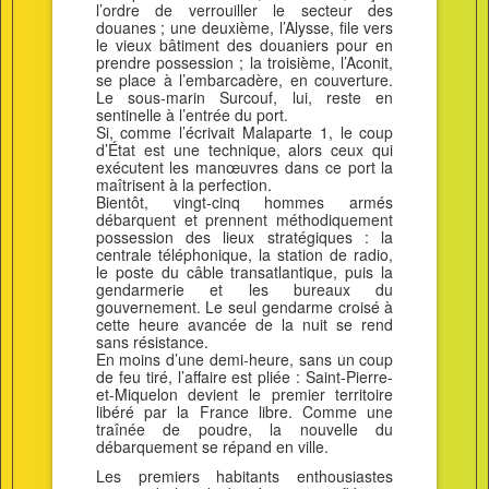
l’ordre de verrouiller le secteur des
douanes ; une deuxième, l’Alysse, file vers
le vieux bâtiment des douaniers pour en
prendre possession ; la troisième, l’Aconit,
se place à l’embarcadère, en couverture.
Le sous-marin Surcouf, lui, reste en
sentinelle à l’entrée du port.
Si, comme l’écrivait Malaparte 1, le coup
d’État est une technique, alors ceux qui
exécutent les manœuvres dans ce port la
maîtrisent à la perfection.
Bientôt, vingt-cinq hommes armés
débarquent et prennent méthodiquement
possession des lieux stratégiques : la
centrale téléphonique, la station de radio,
le poste du câble transatlantique, puis la
gendarmerie et les bureaux du
gouvernement. Le seul gendarme croisé à
cette heure avancée de la nuit se rend
sans résistance.
En moins d’une demi-heure, sans un coup
de feu tiré, l’affaire est pliée : Saint-Pierre-
et-Miquelon devient le premier territoire
libéré par la France libre. Comme une
traînée de poudre, la nouvelle du
débarquement se répand en ville.
Les premiers habitants enthousiastes