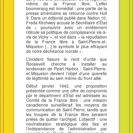
même de la France libre. L’effet
boomerang est immédiat : une partie de la
presse américaine se retourne contre Hull
9. Dans un éditorial publié dans Nation 10,
Freda Kirchwey accuse le Secrétaire d’État
de « poursuivre avec un entêtement
ridicule sa politique de complaisance vis-à-
vis de Vichy », et voit dans « la répudiation
de la France libre à Saint-Pierre-et-
Miquelon […] le symbole le plus effrayant
de notre déchéance morale ».
L’incident fissure le récit d’unité que
Roosevelt cherche à installer au
lendemain de Pearl Harbor : Saint-Pierre-
et-Miquelon devient l’objet d’une querelle
de légitimité au sein même du front allié.
Début janvier 1942, une proposition
présentée comme une offre de compromis
par le départment d’État est adressée au
Comité de la France libre : une mission
canadienne surveillerait les moyens de
communication de Saint-Pierre, tandis que
les troupes de la France libre seraient
priées de quitter l’archipel. L’objectif : une
neutralisation stratégique des îles et
l’indépendance de l’administration par