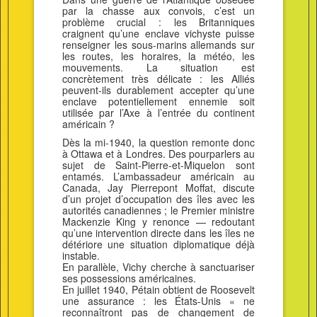
par la chasse aux convois, c’est un
problème crucial : les Britanniques
craignent qu’une enclave vichyste puisse
renseigner les sous-marins allemands sur
les routes, les horaires, la météo, les
mouvements. La situation est
concrètement très délicate : les Alliés
peuvent-ils durablement accepter qu’une
enclave potentiellement ennemie soit
utilisée par l’Axe à l’entrée du continent
américain ?
Dès la mi-1940, la question remonte donc
à Ottawa et à Londres. Des pourparlers au
sujet de Saint-Pierre-et-Miquelon sont
entamés. L’ambassadeur américain au
Canada, Jay Pierrepont Moffat, discute
d’un projet d’occupation des îles avec les
autorités canadiennes ; le Premier ministre
Mackenzie King y renonce — redoutant
qu’une intervention directe dans les îles ne
détériore une situation diplomatique déjà
instable.
En parallèle, Vichy cherche à sanctuariser
ses possessions américaines.
En juillet 1940, Pétain obtient de Roosevelt
une assurance : les États-Unis « ne
reconnaîtront pas de changement de