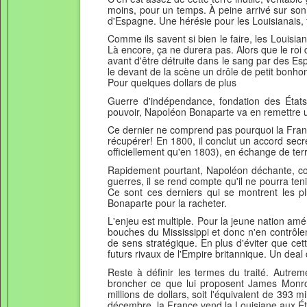
moins, pour un temps. À peine arrivé sur son
d'Espagne. Une hérésie pour les Louisianais, f
Comme ils savent si bien le faire, les Louisi
Là encore, ça ne durera pas. Alors que le roi
avant d'être détruite dans le sang par des E
le devant de la scène un drôle de petit bon
Pour quelques dollars de plus
Guerre d'indépendance, fondation des États-
pouvoir, Napoléon Bonaparte va en remettre 
Ce dernier ne comprend pas pourquoi la France 
récupérer! En 1800, il conclut un accord secre
officiellement qu'en 1803), en échange de territ
Rapidement pourtant, Napoléon déchante, com
guerres, il se rend compte qu'il ne pourra ten
Ce sont ces derniers qui se montrent les pl
Bonaparte pour la racheter.
L'enjeu est multiple. Pour la jeune nation amé
bouches du Mississippi et donc n'en contrôl
de sens stratégique. En plus d'éviter que ce
futurs rivaux de l'Empire britannique. Un dea
Reste à définir les termes du traité. Autre
broncher ce que lui proposent James Monro
millions de dollars, soit l'équivalent de 393 
décembre, la France vend la Louisiane aux Ét