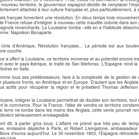
 nouveau territoire, le gouverneur espagnol décide de remplacer l'impo
ortement attachés à leur culture française et, plus particulièrement, à 
anais français fomentent une révolution. En deux temps trois mouvement
 de France refuse d'intégrer à nouveau cette maudite colonie dans son
spagnols revanchards. La Louisiane tombe –elle en a l'habitude désorma
homme: Napoléon Bonaparte.
Unis d'Amérique, Révolution française... La période est aux boulev
une couche.
a offert la Louisiane, ce territoire immense et au potentiel encore inex
t avec le pays ibérique, le traité de San Ildefonso. L'Espagne rend la
oires en Italie.
me tous ses prédécesseurs, face à la complexité de la gestion de ces
ir plusieurs fronts, en Amérique et en Europe. D'autant que les Anglais 
us actifs pour récupérer la région et le président Thomas Jefferso
ricaine, intégrer la Louisiane permettrait de doubler son territoire, tou
ent le commerce. Pour la France, l'idée de vendre ce territoire cond
tte terre ne tombe dans les mains des Anglais, cette vente pourrait re
l devient sérieusement envisageable.
ment dit, à parler gros sous. L'affaire ne prend que très peu de te
e, émissaire dépêché à Paris, et Robert Livingstone, ambassadeur 
millions d'euros aujourd'hui. Le 30 novembre 1803, l'Espagne rétrocède
ats-Unis.