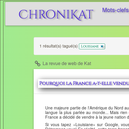
Mots-clefs
ChroniKat
1 résultat(s) tagué(s)
x
Louisiane
La revue de web de Kat
Pourquoi la France a-t-elle vendu 
Une majeure partie de l'Amérique du Nord aurai
langue la plus parlée au monde... Mais rien de
France a décidé de vendre à la jeune nation de
Si vous tapez «Louisiane» sur Google, vous