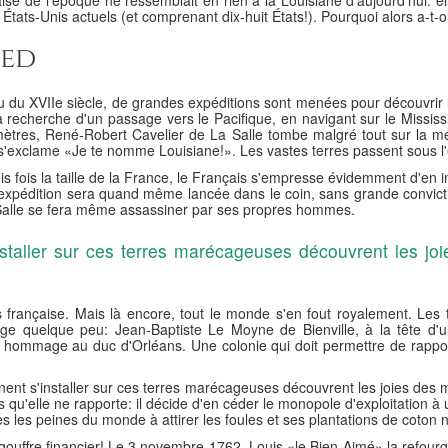
aise de l'époque ne ressemblait en rien à la Louisiane d'aujourd'hui: 
 États-Unis actuels (et comprenant dix-huit États!). Pourquoi alors a-t-
ied
 du XVIIe siècle, de grandes expéditions sont menées pour découvrir
 recherche d'un passage vers le Pacifique, en navigant sur le Mississi
ètres, René-Robert Cavelier de La Salle tombe malgré tout sur la mer
s'exclame «Je te nomme Louisiane!». Les vastes terres passent sous l'
is fois la taille de la France, le Français s'empresse évidemment d'en in
e expédition sera quand même lancée dans le coin, sans grande convict
Salle se fera même assassiner par ses propres hommes.
nstaller sur ces terres marécageuses découvrent les joi
is française. Mais là encore, tout le monde s'en fout royalement. Les 
ge quelque peu: Jean-Baptiste Le Moyne de Bienville, à la tête d'un
n hommage au duc d'Orléans. Une colonie qui doit permettre de rappor
ignent s'installer sur ces terres marécageuses découvrent les joies des 
lus qu'elle ne rapporte: il décide d'en céder le monopole d'exploitation
tes les peines du monde à attirer les foules et ses plantations de coton
ble gouffre financier! Le 3 novembre 1762, Louis «le Bien-Aimé» la refo