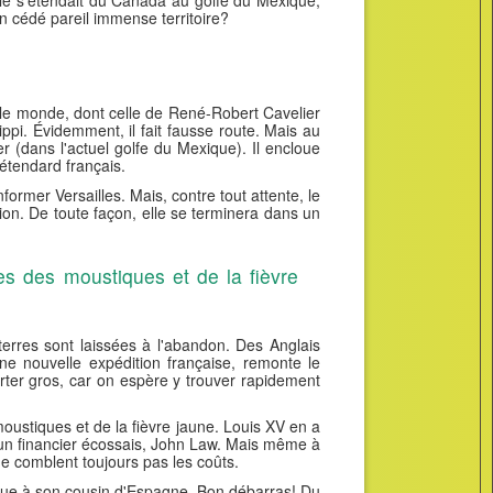
elle s'étendait du Canada au golfe du Mexique,
on cédé pareil immense territoire?
 le monde, dont celle de René-Robert Cavelier
ppi. Évidemment, il fait fausse route. Mais au
 (dans l'actuel golfe du Mexique). Il encloue
étendard français.
former Versailles. Mais, contre tout attente, le
ion. De toute façon, elle se terminera dans un
es des moustiques et de la fièvre
terres sont laissées à l'abandon. Des Anglais
e nouvelle expédition française, remonte le
ter gros, car on espère y trouver rapidement
moustiques et de la fièvre jaune. Louis XV en a
 à un financier écossais, John Law. Mais même à
 ne comblent toujours pas les coûts.
urgue à son cousin d'Espagne. Bon débarras! Du