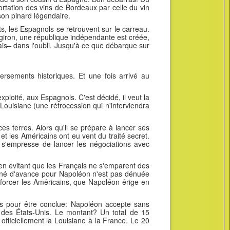
rtation des vins de Bordeaux par celle du vin
son pinard légendaire.
s, les Espagnols se retrouvent sur le carreau.
 giron, une république indépendante est créée,
is– dans l'oubli. Jusqu'à ce que débarque sur
ersements historiques. Et une fois arrivé au
ploité, aux Espagnols. C'est décidé, il veut la
 Louisiane (une rétrocession qui n'interviendra
 terres. Alors qu'il se prépare à lancer ses
et les Américains ont eu vent du traité secret.
n s'empresse de lancer les négociations avec
t en évitant que les Français ne s'emparent des
amné d'avance pour Napoléon n'est pas dénuée
nforcer les Américains, que Napoléon érige en
mps pour être conclue: Napoléon accepte sans
des États-Unis. Le montant? Un total de 15
 officiellement la Louisiane à la France. Le 20