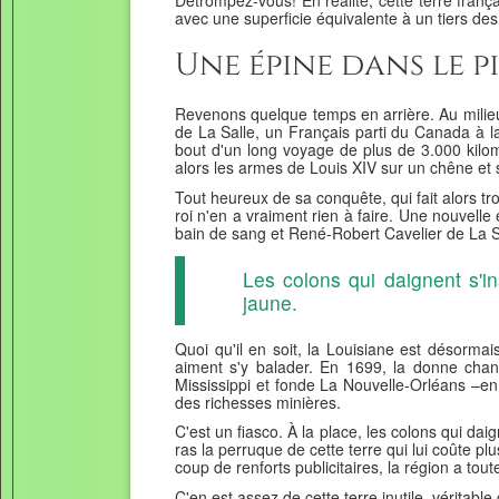
Détrompez-vous! En réalité, cette terre franç
avec une superficie équivalente à un tiers des
Une épine dans le p
Revenons quelque temps en arrière. Au milieu
de La Salle, un Français parti du Canada à la
bout d'un long voyage de plus de 3.000 kilom
alors les armes de Louis XIV sur un chêne et 
Tout heureux de sa conquête, qui fait alors tro
roi n'en a vraiment rien à faire. Une nouvell
bain de sang et René-Robert Cavelier de La 
Les colons qui daignent s'i
jaune.
Quoi qu'il en soit, la Louisiane est désorma
aiment s'y balader. En 1699, la donne chan
Mississippi et fonde La Nouvelle-Orléans –e
des richesses minières.
C'est un fiasco. À la place, les colons qui da
ras la perruque de cette terre qui lui coûte p
coup de renforts publicitaires, la région a tou
C'en est assez de cette terre inutile, vérita