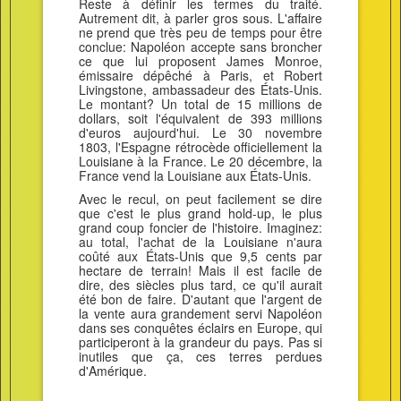
Reste à définir les termes du traité.
Autrement dit, à parler gros sous. L'affaire
ne prend que très peu de temps pour être
conclue: Napoléon accepte sans broncher
ce que lui proposent James Monroe,
émissaire dépêché à Paris, et Robert
Livingstone, ambassadeur des États-Unis.
Le montant? Un total de 15 millions de
dollars, soit l'équivalent de 393 millions
d'euros aujourd'hui. Le 30 novembre
1803, l'Espagne rétrocède officiellement la
Louisiane à la France. Le 20 décembre, la
France vend la Louisiane aux États-Unis.
Avec le recul, on peut facilement se dire
que c'est le plus grand hold-up, le plus
grand coup foncier de l'histoire. Imaginez:
au total, l'achat de la Louisiane n'aura
coûté aux États-Unis que 9,5 cents par
hectare de terrain! Mais il est facile de
dire, des siècles plus tard, ce qu'il aurait
été bon de faire. D'autant que l'argent de
la vente aura grandement servi Napoléon
dans ses conquêtes éclairs en Europe, qui
participeront à la grandeur du pays. Pas si
inutiles que ça, ces terres perdues
d'Amérique.