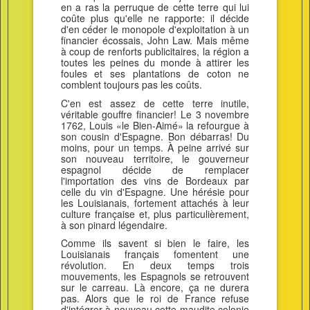
en a ras la perruque de cette terre qui lui
coûte plus qu'elle ne rapporte: il décide
d'en céder le monopole d'exploitation à un
financier écossais, John Law. Mais même
à coup de renforts publicitaires, la région a
toutes les peines du monde à attirer les
foules et ses plantations de coton ne
comblent toujours pas les coûts.
C'en est assez de cette terre inutile,
véritable gouffre financier! Le 3 novembre
1762, Louis «le Bien-Aimé» la refourgue à
son cousin d'Espagne. Bon débarras! Du
moins, pour un temps. À peine arrivé sur
son nouveau territoire, le gouverneur
espagnol décide de remplacer
l'importation des vins de Bordeaux par
celle du vin d'Espagne. Une hérésie pour
les Louisianais, fortement attachés à leur
culture française et, plus particulièrement,
à son pinard légendaire.
Comme ils savent si bien le faire, les
Louisianais français fomentent une
révolution. En deux temps trois
mouvements, les Espagnols se retrouvent
sur le carreau. Là encore, ça ne durera
pas. Alors que le roi de France refuse
d'intégrer à nouveau cette maudite colonie