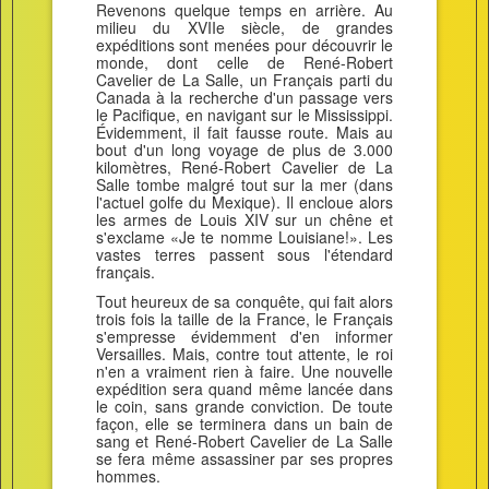
Revenons quelque temps en arrière. Au
milieu du XVIIe siècle, de grandes
expéditions sont menées pour découvrir le
monde, dont celle de René-Robert
Cavelier de La Salle, un Français parti du
Canada à la recherche d'un passage vers
le Pacifique, en navigant sur le Mississippi.
Évidemment, il fait fausse route. Mais au
bout d'un long voyage de plus de 3.000
kilomètres, René-Robert Cavelier de La
Salle tombe malgré tout sur la mer (dans
l'actuel golfe du Mexique). Il encloue alors
les armes de Louis XIV sur un chêne et
s'exclame «Je te nomme Louisiane!». Les
vastes terres passent sous l'étendard
français.
Tout heureux de sa conquête, qui fait alors
trois fois la taille de la France, le Français
s'empresse évidemment d'en informer
Versailles. Mais, contre tout attente, le roi
n'en a vraiment rien à faire. Une nouvelle
expédition sera quand même lancée dans
le coin, sans grande conviction. De toute
façon, elle se terminera dans un bain de
sang et René-Robert Cavelier de La Salle
se fera même assassiner par ses propres
hommes.