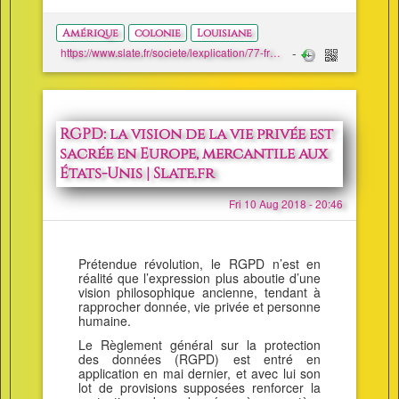
Amérique
colonie
Louisiane
https://www.slate.fr/societe/lexplication/77-france-vente-louisiane-etats-unis-amerique-napoleon-histoire
RGPD: la vision de la vie privée est
sacrée en Europe, mercantile aux
États-Unis | Slate.fr
Fri 10 Aug 2018 - 20:46
Prétendue révolution, le RGPD n’est en
réalité que l’expression plus aboutie d’une
vision philosophique ancienne, tendant à
rapprocher donnée, vie privée et personne
humaine.
Le Règlement général sur la protection
des données (RGPD) est entré en
application en mai dernier, et avec lui son
lot de provisions supposées renforcer la