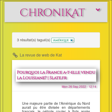
ChroniKat
Afficher/m
le
menu
3 résultat(s) tagué(s)
x
Amérique
La revue de web de Kat
Pourquoi la France a-t-elle vendu
la Louisiane? | Slate.fr
Mon 26 Sep 2022 - 12:14
Une majeure partie de l'Amérique du Nord
aurait pu être divisée en départements
français, le pétrole couler à flots après