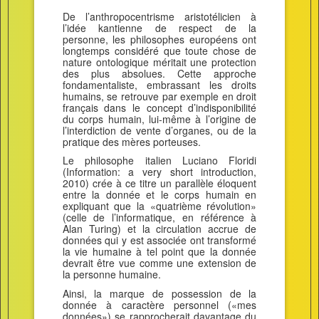
De l’anthropocentrisme aristotélicien à
l’idée kantienne de respect de la
personne, les philosophes européens ont
longtemps considéré que toute chose de
nature ontologique méritait une protection
des plus absolues. Cette approche
fondamentaliste, embrassant les droits
humains, se retrouve par exemple en droit
français dans le concept d’indisponibilité
du corps humain, lui-même à l’origine de
l’interdiction de vente d’organes, ou de la
pratique des mères porteuses.
Le philosophe italien Luciano Floridi
(Information: a very short introduction,
2010) crée à ce titre un parallèle éloquent
entre la donnée et le corps humain en
expliquant que la «quatrième révolution»
(celle de l’informatique, en référence à
Alan Turing) et la circulation accrue de
données qui y est associée ont transformé
la vie humaine à tel point que la donnée
devrait être vue comme une extension de
la personne humaine.
Ainsi, la marque de possession de la
donnée à caractère personnel («mes
données») se rapprocherait davantage du