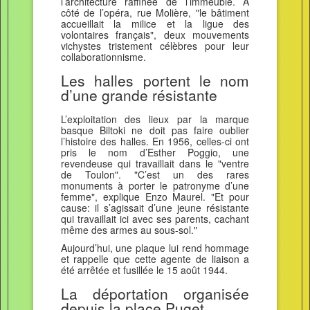
l’architecture raffinée de l’immeuble. À
côté de l’opéra, rue Molière, "le bâtiment
accueillait la milice et la ligue des
volontaires français", deux mouvements
vichystes tristement célèbres pour leur
collaborationnisme.
Les halles portent le nom
d’une grande résistante
L’exploitation des lieux par la marque
basque Biltoki ne doit pas faire oublier
l’histoire des halles. En 1956, celles-ci ont
pris le nom d’Esther Poggio, une
revendeuse qui travaillait dans le "ventre
de Toulon". "C’est un des rares
monuments à porter le patronyme d’une
femme", explique Enzo Maurel. "Et pour
cause: il s’agissait d’une jeune résistante
qui travaillait ici avec ses parents, cachant
même des armes au sous-sol."
Aujourd’hui, une plaque lui rend hommage
et rappelle que cette agente de liaison a
été arrêtée et fusillée le 15 août 1944.
La déportation organisée
depuis la place Puget