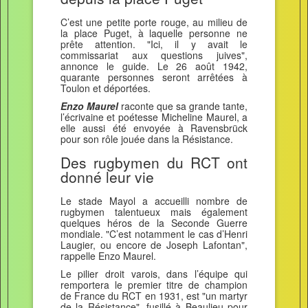
C’est une petite porte rouge, au milieu de
la place Puget, à laquelle personne ne
prête attention. "Ici, il y avait le
commissariat aux questions juives",
annonce le guide. Le 26 août 1942,
quarante personnes seront arrêtées à
Toulon et déportées.
Enzo Maurel
raconte que sa grande tante,
l’écrivaine et poétesse Micheline Maurel, a
elle aussi été envoyée à Ravensbrück
pour son rôle jouée dans la Résistance.
Des rugbymen du RCT ont
donné leur vie
Le stade Mayol a accueilli nombre de
rugbymen talentueux mais également
quelques héros de la Seconde Guerre
mondiale. "C’est notamment le cas d’Henri
Laugier, ou encore de Joseph Lafontan",
rappelle Enzo Maurel.
Le pilier droit varois, dans l’équipe qui
remportera le premier titre de champion
de France du RCT en 1931, est "un martyr
de la Résistance", fusillé à Beaulieu pour