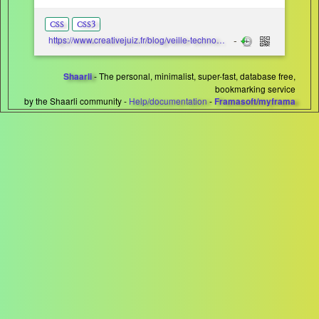
css
css3
https://www.creativejuiz.fr/blog/veille-technologique/taille-police-en-fonction-largeur-ecran-viewport
- The personal, minimalist, super-fast, database free,
Shaarli
bookmarking service
by the Shaarli community -
Help/documentation
-
Framasoft/myframa