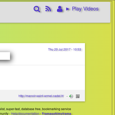
Rechercher
RSS
Connexion
► Play Videos
Feed
Thu 20 Jul 2017 - 10:53
http://manoir-saint-armel.cadel.fr/
ist, super-fast, database free, bookmarking service
munity -
Help/documentation
-
Framasoft/myframa