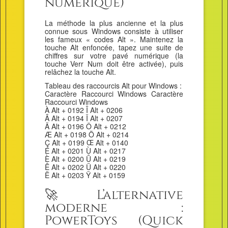
numérique)
La méthode la plus ancienne et la plus
connue sous Windows consiste à utiliser
les fameux « codes Alt ». Maintenez la
touche Alt enfoncée, tapez une suite de
chiffres sur votre pavé numérique (la
touche Verr Num doit être activée), puis
relâchez la touche Alt.
Tableau des raccourcis Alt pour Windows :
Caractère Raccourci Windows Caractère
Raccourci Windows
À Alt + 0192 Î Alt + 0206
Â Alt + 0194 Ï Alt + 0207
Ä Alt + 0196 Ô Alt + 0212
Æ Alt + 0198 Ö Alt + 0214
Ç Alt + 0199 Œ Alt + 0140
É Alt + 0201 Ù Alt + 0217
È Alt + 0200 Û Alt + 0219
Ê Alt + 0202 Ü Alt + 0220
Ë Alt + 0203 Ÿ Alt + 0159
🚀 L’alternative
moderne :
PowerToys (Quick