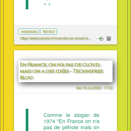
» <
incendie
Revest
https://www.varactu.fr/incendie-au-revest-les-eaux-pres-de-toulon-90-pompiers-et-deux-helicopteres-mobilises/
En France, on n’a pas de cloud,
mais on a des idées - Technifree
Blog
Sat 18 Jul 2026 - 17:20
Comme le slogan de
1974 "En France on n'a
pas de pétrole mais on