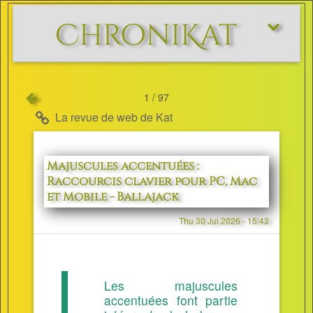
ChroniKat
Afficher/m
le
menu
1 / 97
La revue de web de Kat
Majuscules accentuées :
Raccourcis clavier pour PC, Mac
et Mobile - Ballajack
Thu 30 Jul 2026 - 15:43
Les majuscules
accentuées font partie