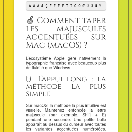
À Â Ä Æ Ç É È Ê Ë Î Ï Ô Ö Œ Ù Û Ü Ÿ
🍏 Comment taper
les majuscules
accentuées sur
Mac (macOS) ?
L’écosystème Apple gère nativement la
typographie française avec beaucoup plus
de fluidité que Windows.
🖱️ L’appui long : la
méthode la plus
simple
Sur macOS, la méthode la plus intuitive est
visuelle. Maintenez enfoncée la lettre
majuscule (par exemple, Shift + E)
pendant une seconde. Une petite bulle
apparaît au-dessus du curseur avec toutes
les variantes accentuées numérotées.