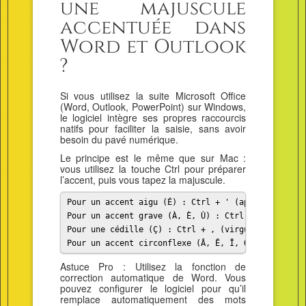
une majuscule
accentuée dans
Word et Outlook
?
Si vous utilisez la suite Microsoft Office
(Word, Outlook, PowerPoint) sur Windows,
le logiciel intègre ses propres raccourcis
natifs pour faciliter la saisie, sans avoir
besoin du pavé numérique.
Le principe est le même que sur Mac :
vous utilisez la touche Ctrl pour préparer
l’accent, puis vous tapez la majuscule.
Pour un accent aigu (É) : Ctrl + ' (apostrophe), p
Pour un accent grave (À, È, Ù) : Ctrl + Alt + \ (o
Pour une cédille (Ç) : Ctrl + , (virgule), puis Sh
Pour un accent circonflexe (Â, Ê, Î, Ô, Û) : Ctrl 
Astuce Pro : Utilisez la fonction de
correction automatique de Word. Vous
pouvez configurer le logiciel pour qu’il
remplace automatiquement des mots