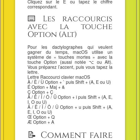
Cliquez sur le É ou tapez le chiffre
correspondant.
⌨️ Les raccourcis
avec la touche
Option (Alt)
Pour les dactylographes qui veulent
gagner du temps, macOS utilise un
système de « touches mortes » avec la
touche Option (aussi notée ⌥ ou Alt).
Vous préparez l’accent, puis vous tapez la
lettre.
Lettre Raccourci clavier macOS
À / È / Ù Option + ` puis Shift + (A, E ou U)
É Option + Maj + &
Ç Option + Ç
Â / Ê / Î / Ô / Û Option + i puis Shift + (A, E,
I, O ou U)
Ä / Ë / Ï / Ö / Ü Option + u puis Shift + (A,
E, I, O ou U)
Œ Option + Q
Æ Option + A
📝 Comment faire