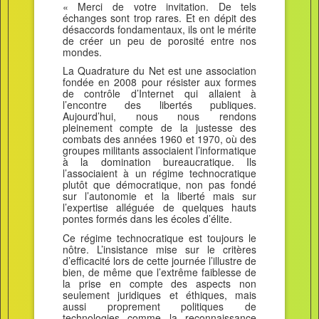
« Merci de votre invitation. De tels
échanges sont trop rares. Et en dépit des
désaccords fondamentaux, ils ont le mérite
de créer un peu de porosité entre nos
mondes.
La Quadrature du Net est une association
fondée en 2008 pour résister aux formes
de contrôle d’Internet qui allaient à
l’encontre des libertés publiques.
Aujourd’hui, nous nous rendons
pleinement compte de la justesse des
combats des années 1960 et 1970, où des
groupes militants associaient l’informatique
à la domination bureaucratique. Ils
l’associaient à un régime technocratique
plutôt que démocratique, non pas fondé
sur l’autonomie et la liberté mais sur
l’expertise alléguée de quelques hauts
pontes formés dans les écoles d’élite.
Ce régime technocratique est toujours le
nôtre. L’insistance mise sur le critères
d’efficacité lors de cette journée l’illustre de
bien, de même que l’extrême faiblesse de
la prise en compte des aspects non
seulement juridiques et éthiques, mais
aussi proprement politiques de
technologies comme la reconnaissance