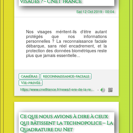
visages ? - CNET France
Sat 12 Oct 2019 - 00:04
Nos visages méritent-ils d'être autant
protégés que nos informations
personnelles ? La reconnaissance faciale
débarque, sans réel encadrement, et la
protection des données biométriques reste
plus que jamais essentielle...
caméras
reconnaissance-faciale
Vie-privée
https://www.cnetfrance.fr/news/l-ere-de-la-reconnaissance-faciale-faut-il-aussi-proteger-nos-visages-39890833.htm
Ce que nous avions à dire à ceux
qui bâtissent la technopolice – La
Quadrature du Net