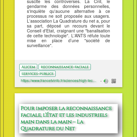
suscite les controverses. La Cnil, le
gendarme des données personnelles,
s'inquiète qu'aucune alternative à ce
processus ne soit proposée aux usagers.
L'association La Quadrature du net a, pour
sa part, déposé un recours devant le
Conseil d'Etat, craignant une "banalisation
de cette technologie". L'ANTS réfute toute
mise en place d’une "société de
surveillance".
Alicem
reconnaissance-faciale
services-publics
https://www.francetvinfo.fr/sciences/high-tech/l-article-a-lire-pour-comprendre-alicem-l-application-d-identite-numerique-par-reconnaissance-faciale-qui-fait-polemique_3660027.html
Pour imposer la reconnaissance
faciale, l’État et les industriels
main dans la main – La
Quadrature du Net