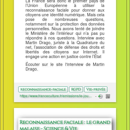
La France sera donc le premier pays de
l’Union Européenne à utiliser la
reconnaissance faciale pour donner aux
citoyens une identité numérique. Mais cela
pose de nombreuses questions,
notamment sur la protection des données
personnelles. Nous avons tenté de joindre
le Ministère de l’intérieur qui n’a pas pu
répondre à nos questions. Interview avec
Martin Drago, juriste à la Quadrature du
net, l’association de défense des droits et
libertés des citoyens sur Internet. Il
engage une action en justice contre l’État
Écouter sur le site l'interview de Martin
Drago.
reconnaissance-faciale
RGPD
Vie-privée
https://www.franceculture.fr/emissions/le-journal-des-sciences/le-journal-des-sciences-du-vendredi-04-octobre-2019
Reconnaissance faciale : le grand
malaise - Science & Vie