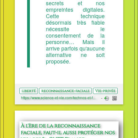
secrets et nos
empreintes digitales.
Cette technique
désormais très fiable
nécessite le
consentement de la
personne… Mais il
arrive parfois qu'aucune
alternative ne soit
proposée.
liberté
reconnaissance-faciale
Vie-privée
https://www.science-et-vie.com/technos-et-futur/reconnaissance-faciale-le-grand-malaise-51397
À l'ère de la reconnaissance
faciale, faut-il aussi protéger nos