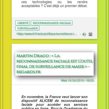
ces technologies ou les rendre
acceptables ? C’est déjà un premier débat.
liberté
reconnaissance-faciale
surveillance
https://www.rtl.fr/actu/politique/surveillance-l-etat-s-immisce-un-peu-trop-dans-nos-vies-privees-selon-olivier-bost-7799245001
Martin Drago : « La
reconnaissance faciale est l’outil
final de surveillance de masse » -
regards.fr
Wed 16 Oct 2019 - 06:25
En novembre, la France veut lancer son
dispositif ALICEM de reconnaissance
faciale pour accéder eux services
publics en ligne. Pour la Quadrature du