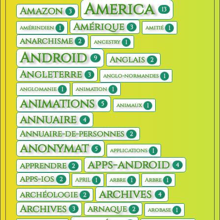
America
Amazon
13
3
Amérique
3
1
1
amérindien
amitié
anarchisme
2
1
ancestry
Android
9
Anglais
2
Angleterre
3
1
anglo-normandes
1
1
anglomanie
animation
animations
5
1
animaux
annuaire
4
Annuaire-de-personnes
2
anonymat
5
1
applications
apps-android
apprendre
4
2
apps-ios
2
1
1
1
APRIL
arbre
Arbre
archives
archéologie
4
2
Archives
arnaque
3
2
1
arobase