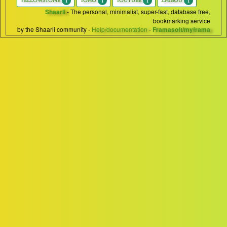
1
1
1
1
yellowstone
Yoho
YouTube
zhibou
- The personal, minimalist, super-fast, database free,
Shaarli
bookmarking service
by the Shaarli community -
Help/documentation
-
Framasoft/myframa