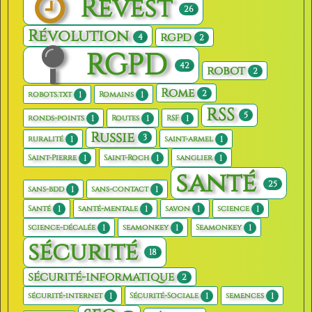
Revest
26
Révolution
rgpd
4
2
RGPD
42
robot
2
Rome
2
1
1
robots.txt
Romains
RSS
5
1
1
1
ronds-points
Routes
RSF
Russie
3
1
1
ruralité
saint-armel
1
1
1
Saint-Pierre
Saint-Roch
sanglier
santé
25
1
1
sans-bdd
sans-contact
1
1
1
1
Santé
santé-mentale
savon
science
1
1
1
science-décalée
seamonkey
Seamonkey
sécurité
18
sécurité-informatique
2
1
1
1
sécurité-internet
Sécurité-Sociale
semences