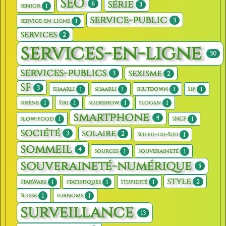
SEO
série
6
3
1
senior
service-public
3
1
service-en-ligne
services
2
services-en-ligne
30
services-publics
sexisme
3
2
SF
3
1
1
1
1
shaarli
Shaarli
shutdown
SIP
1
1
1
1
sirène
Siri
slideshow
slogan
smartphone
4
1
1
slow-food
SNCF
société
solaire
3
2
1
Soleil-du-Sud
sommeil
4
1
1
sources
souveraineté
souveraineté-numérique
5
style
2
1
1
1
StarWars
statistiques
Stupidité
1
1
Suisse
surnoms
surveillance
13