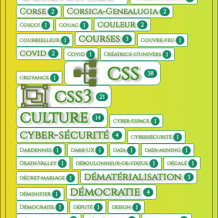
Corse
Corsica-Genealugia
2
2
couleur
2
1
1
Cosco!
couac
courses
3
1
1
courrielleur
couvre-feu
covid
2
1
1
Covid
Créatrice-d'univers
css
38
1
croyance
css3
21
culture
14
1
cyber-espace
cyber-sécurité
4
1
cybersécurité
1
1
1
1
Dardennes
dark-UX
data
data-mining
1
1
1
Death-Valley
déboulonneur-de-statue
décalé
dématérialisation
3
1
décret-mariage
démocratie
4
1
déminifier
1
1
1
Démocratie
député
design