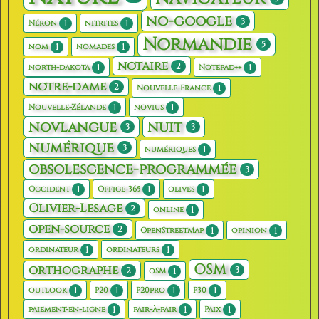
no-google
3
1
1
Néron
nitrites
Normandie
5
1
1
nom
nomades
notaire
2
1
1
north-dakota
Notepad++
notre-dame
2
1
Nouvelle-France
1
1
Nouvelle-Zélande
novius
novlangue
nuit
3
3
numérique
3
1
numériques
obsolescence-programmée
3
1
1
1
Occident
Office-365
olives
Olivier-Lesage
2
1
online
open-source
2
1
1
OpenStreetMap
opinion
1
1
ordinateur
ordinateurs
OSM
orthographe
3
2
1
oSM
1
1
1
1
outlook
P20
P20pro
P30
1
1
1
paiement-en-ligne
pair-à-pair
Paix