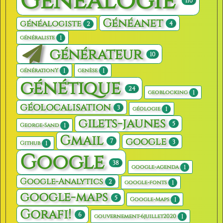
Généalogie
110
Généanet
généalogiste
4
2
1
généraliste
générateur
10
1
1
générationY
genèse
génétique
24
1
geoblocking
géolocalisation
3
1
géologie
gilets-jaunes
5
1
George-Sand
Gmail
google
7
3
1
Github
Google
38
1
google-agenda
Google-Analytics
2
1
google-fonts
google-maps
5
1
Google-Maps
Gorafi!
6
1
gouvernement-6juillet2020