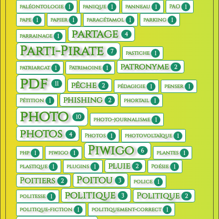
1
1
1
1
paléontologie
panique
panneau
PAO
1
1
1
1
pape
papier
paracétamol
parking
partage
4
1
parrainage
Parti-Pirate
7
1
pastiche
patronyme
2
1
1
patriarcat
Patrimoine
pdf
11
pêche
2
1
1
pédagigie
penser
phishing
2
1
1
Pétition
phortail
photo
10
1
photo-journalisme
photos
4
1
1
Photos
photovoltaïque
Piwigo
6
1
1
1
php
piwigo
plantes
pluie
2
1
1
1
plastique
plugins
Poésie
Poitou
Poitiers
3
2
1
police
politique
Politique
3
2
1
politesse
1
1
politique-fiction
politiquement-correct