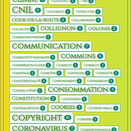
1
1
cloud-act
cms
CNIL
9
1
1
cocorico
Code-civil
code-de-la-route
2
1
collaboratif
collignon
colonie
3
2
1
collectif
1
communautarisme
communication
7
communs
4
1
community-manager
1
1
1
comparison-slider
complot
Complot
1
1
1
1
comptage
compter
conduire
conduite
1
1
1
confidentialité
confinement
connexion
consommation
5
1
Conseil-d'État
Constitution
2
1
continent
cookies
3
1
1
contraception
cookies-walls
copyright
10
1
corners
coronavirus
7
1
correspondance