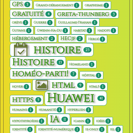
GPS
3
1
1
Grand-dérangement
graphisme
gratuité
greta-thunberg
4
3
1
1
1
grève
Guerre
Guillaume-Trahan
1
1
1
1
Guyane
Gwenn-Ha-Du
habitat
hadopi
hébergement
HECjf
2
2
1
Hergé
histoire
23
Histoire
13
1
Homeland
homéo-parti!
7
1
hôpital
html
9
1
1
hover
html5
Huawei
https
41
5
1
1
1
humains
humanité
hyperlien
IA
11
1
1
1
hypothyroïdie
icann
idées
1
1
1
1
identité
identité-numérique
ie-only
iel