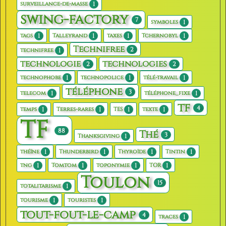
1
surveillance-de-masse
swing-factory
7
1
symboles
1
1
1
1
tags
Talleyrand
taxes
Tchernobyl
Technifree
2
1
technifree
technologie
technologies
2
2
1
1
1
technophobe
technopolice
télé-travail
téléphone
3
1
1
telecom
téléphone_fixe
tf
4
1
1
1
1
temps
Terres-rares
TES
texte
TF
88
Thé
3
1
Thanksgiving
1
1
1
1
théïne
Thunderbird
Thyroïde
Tintin
1
1
1
1
tng
Tomtom
toponymie
TOR
Toulon
15
1
totalitarisme
1
1
tourisme
touristes
tout-fout-le-camp
4
1
traces