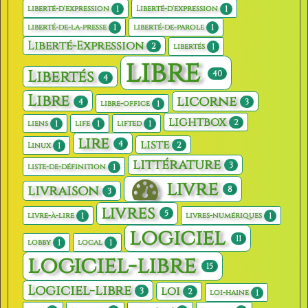
1
1
liberté-d'expression
Liberté-d'expression
1
1
liberté-de-la-presse
liberté-de-parole
Liberté-Expression
2
1
libertés
libre
Libertés
40
4
Libre
licorne
4
3
1
libre-office
lightbox
2
1
1
1
liens
life
lifted
lire
liste
4
2
1
Linux
littérature
3
1
liste-de-définition
livre
livraison
8
3
livres
5
1
1
livre-à-lire
livres-numériques
logiciel
11
1
1
lobby
local
logiciel-libre
15
Logiciel-libre
loi
3
2
1
loi-haine