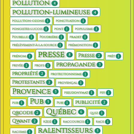
pollution
4
pollution-lumineuse
4
1
1
pollution-ozone
ponctuation
1
1
1
pongistes-lucois
pont
populisme
1
1
1
Poubelle
Poudrière
pradet
1
1
prélèvement-à-la-source
prémonition
presse
8
Presse
2
1
1
prénom
prêt
propagande
3
1
1
privée
profs
propriété
2
1
protectionnisme
Protestants
2
1
provençal
Provence
5
1
1
pseudonymat
psy
Pub
publicité
5
2
1
1
pub
Pub!
Québec
qrcode
6
2
1
quiz
Qwant
2
1
1
1
r2d2
raccourcis
race
ralentisseurs
5
1
racisme