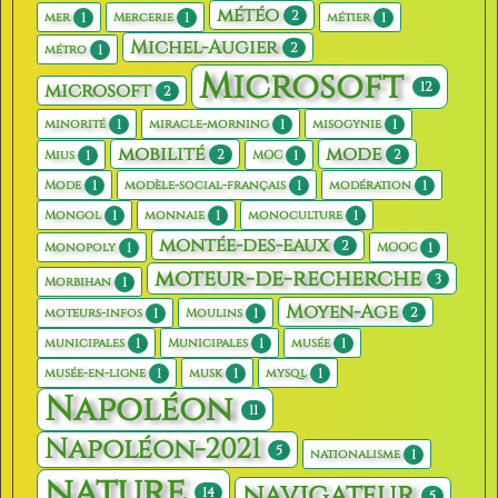
météo
2
1
1
1
mer
Mercerie
métier
Michel-Augier
2
1
métro
Microsoft
12
microsoft
2
1
1
1
minorité
miracle-morning
misogynie
mobilité
mode
2
2
1
1
Mius
MOC
1
1
1
Mode
modèle-social-français
modération
1
1
1
Mongol
monnaie
monoculture
montée-des-eaux
2
1
1
Monopoly
MOOC
moteur-de-recherche
3
1
Morbihan
Moyen-Age
2
1
1
moteurs-infos
Moulins
1
1
1
municipales
Municipales
musée
1
1
1
musée-en-ligne
musk
mysql
Napoléon
11
Napoléon-2021
5
1
nationalisme
nature
navigateur
14
5