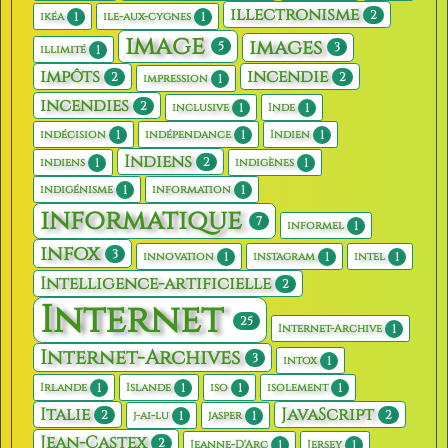
illectronisme
2
1
1
ikéa
ile-aux-cygnes
image
images
5
3
1
illimité
impôts
incendie
2
2
1
impression
incendies
2
1
1
inclusive
Inde
1
1
1
indécision
indépendance
Indien
Indiens
2
1
1
indiens
indigènes
1
1
indigénisme
information
informatique
7
1
informel
infox
3
1
1
1
innovation
instagram
intel
Intelligence-artificielle
2
Internet
25
1
Internet-Archive
Internet-Archives
3
1
intox
1
1
1
1
Irlande
Islande
iso
isolement
Italie
JavaScript
2
2
1
1
j-ai-lu
jasper
Jean-Castex
2
1
1
Jeanne-D'Arc
Jersey