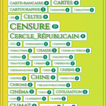
cartes
carte-bancaire
4
2
cartographie
2
1
1
Cassandre
Catalogne
Celtes
4
1
CEE
censure
29
Cercle_Républicain
8
1
1
1
CGU
changement
chanson
chasse
2
1
1
charcuterie
chasse-au-trésor
1
1
1
château
chatons
chaussettes
1
1
1
Chauvigné
chemin
Cherbourg
chiens
2
1
1
chevaux-sauvage
chien
Chine
5
1
1
chiffres
Chine-USA
Chrome
2
1
ciblage-publicitaire
cinéma
civilisation
3
2
1
cisco
1
1
1
clap
classement
clavier
climat
5