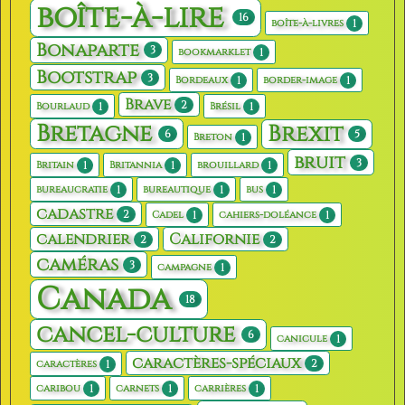
boîte-à-lire
16
1
boîte-à-livres
Bonaparte
3
1
bookmarklet
Bootstrap
3
1
1
Bordeaux
border-image
Brave
2
1
1
Bourlaud
Brésil
Bretagne
Brexit
6
5
1
Breton
bruit
3
1
1
1
Britain
Britannia
brouillard
1
1
1
bureaucratie
bureautique
bus
cadastre
2
1
1
Cadel
cahiers-doléance
calendrier
Californie
2
2
caméras
3
1
campagne
Canada
18
cancel-culture
6
1
canicule
caractères-spéciaux
2
1
caractères
1
1
1
caribou
carnets
carrières