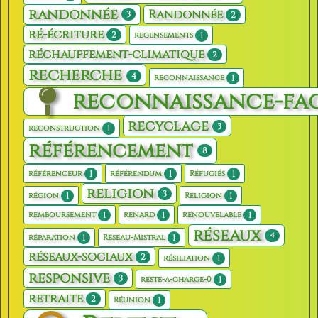
randonnée
Randonnée
3
2
ré-écriture
2
1
recensements
réchauffement-climatique
2
recherche
4
1
reconnaissance
reconnaissance-fa
recyclage
3
1
reconstruction
référencement
8
1
1
1
référenceur
référendum
Réfugiés
religion
3
1
1
région
Religion
1
1
1
remboursement
renard
renouvelable
réseaux
4
1
1
réparation
Réseau-Mistral
réseaux-sociaux
2
1
résiliation
responsive
3
1
reste-a-charge-0
retraite
2
1
Réunion