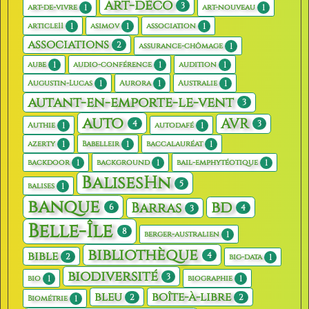
art-déco
3
1
1
art-de-vivre
art-nouveau
1
1
1
article11
asimov
association
associations
2
1
assurance-chômage
1
1
1
aube
audio-conférence
audition
1
1
1
Augustin-Lucas
Aurora
Australie
autant-en-emporte-le-vent
3
auto
AVR
4
3
1
1
Authie
autodafé
1
1
1
azerty
Babelleir
baccalauréat
1
1
1
backdoor
background
bail-emphytéotique
BalisesHn
5
1
balises
banque
bd
Barras
6
4
3
Belle-Île
8
1
berger-australien
bibliothèque
bible
4
2
1
big-data
biodiversité
3
1
1
bio
biographie
bleu
boîte-à-libre
2
2
1
Biométrie