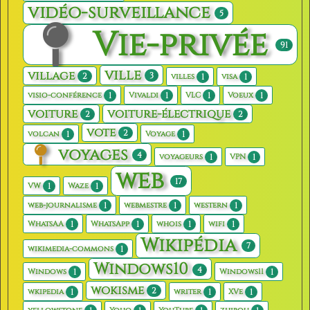
vidéo-surveillance
5
Vie-privée
91
ville
village
3
2
1
1
villes
visa
1
1
1
1
visio-conférence
Vivaldi
VLC
Voeux
voiture
voiture-électrique
2
2
vote
2
1
1
volcan
Voyage
voyages
4
1
1
voyageurs
VPN
web
17
1
1
VW
Waze
1
1
1
web-journalisme
webmestre
western
1
1
1
1
WhatsAA
WhatsApp
whois
wifi
Wikipédia
7
1
wikimedia-commons
Windows10
4
1
1
Windows
Windows11
wokisme
2
1
1
1
wkipedia
writer
XVe