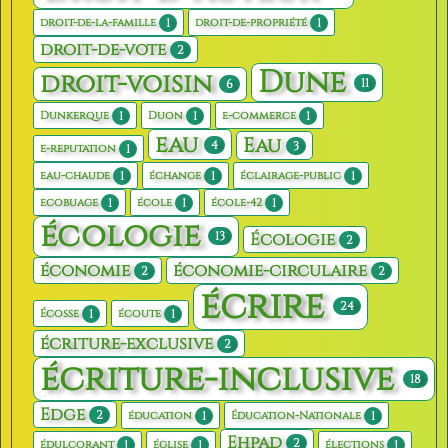
1
1
droit-de-la-famille
droit-de-propriété
droit-de-vote
2
Dune
droit-voisin
11
6
1
1
1
Dunkerque
Duon
e-commerce
eau
Eau
4
3
1
e-reputation
1
1
1
eau-chaude
échange
éclairage-public
1
1
1
ecobuage
école
école-42
écologie
13
Écologie
2
économie
économie-circulaire
2
2
écrire
24
1
1
Écosse
écoute
écriture-exclusive
2
écriture-inclusive
18
Edge
2
1
1
éducation
Éducation-Nationale
Ehpad
2
1
1
1
édulcorant
église
élections