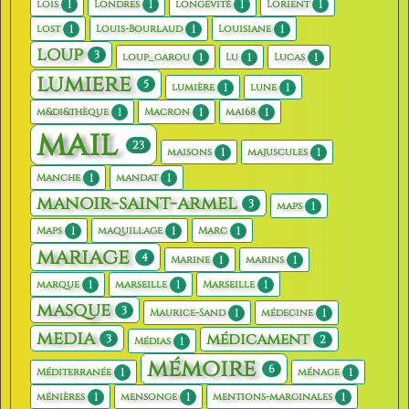
1
1
1
1
lois
Londres
longévité
Lorient
1
1
1
lost
Louis-Bourlaud
Louisiane
loup
3
1
1
1
loup_garou
Lu
Lucas
lumiere
5
1
1
lumière
lune
1
1
1
m&di&thèque
Macron
mai68
mail
23
1
1
maisons
majuscules
1
1
Manche
mandat
manoir-saint-armel
3
1
maps
1
1
1
Maps
maquillage
Marc
mariage
4
1
1
Marine
marins
1
1
1
marque
marseille
Marseille
masque
3
1
1
Maurice-Sand
médecine
media
médicament
3
2
1
Médias
mémoire
6
1
1
Méditerranée
ménage
1
1
1
ménières
mensonge
mentions-marginales