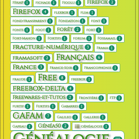
firefox
2
1
1
1
FFAMP
fichage
Figolu
Firefox
4
1
1
flexbox
flim
1
1
1
fond-transparent
Fondation
font
forêt
2
1
1
1
fonts
foot
fort
1
1
1
1
Fort-Mahon
Fortifs
forum
Fossamail
fracture-numérique
3
1
Frama
Français
framasoft
6
2
France
3
1
1
France-Soir
Francophonie
Free
8
1
1
fraude
freebox
freebox-delta
4
Freewares-et-Tutos
2
1
1
Frontière
FTP
1
1
1
furtif
Furtifs
Gabarres
GAFAM
7
1
1
Galileo
gallerie
Généa50
2
1
1
Gapeau
généalogie