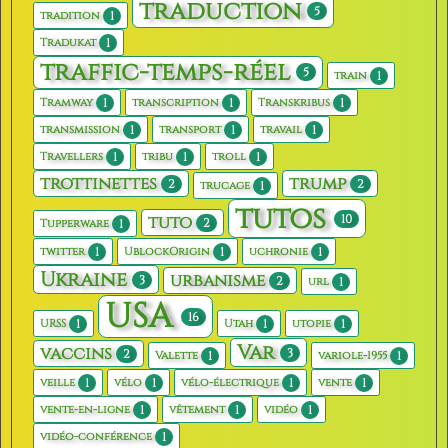
traduction
5
1
tradition
1
Tradukat
traffic-temps-réel
5
1
train
1
1
1
Tramway
transcription
Transkribus
1
1
1
transmission
transport
travail
1
1
1
Travellers
tribu
troll
trottinettes
trump
2
2
1
trucage
tutos
10
tuto
2
1
Tupperware
1
1
1
twitter
UblockOrigin
uchronie
Ukraine
urbanisme
3
2
1
url
USA
16
1
1
1
URSS
Utah
utopie
Var
vaccins
3
2
1
1
Valette
variole-1955
1
1
1
1
veille
vélo
vélo-électrique
vente
1
1
1
vente-en-ligne
vêtement
vidéo
1
vidéo-conférence