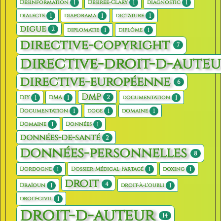
1
1
1
Désinformation
Désirée-Clary
diagnostic
1
1
1
dialecte
diaporama
dictature
digue
2
1
1
diplomatie
diplôme
directive-copyright
7
directive-droit-d-aute
directive-européenne
6
DMP
2
1
1
1
DIY
DMA
documentation
1
1
1
Documentation
doge
domaine
1
1
Domaine
Données
données-de-santé
2
données-personnelles
8
1
1
1
Dordogne
Dossier-Médical-Partagé
doxing
droit
4
1
1
Draïoun
droit-à-l'oubli
1
droit-civil
droit-d-auteur
14