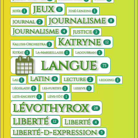
jeux
11
1
1
jetée
José-Lenzini
journalisme
8
journal
2
Journalisme
justice
4
2
Katryne
12
1
Kalush-Orchestra
1
1
1
KitKat
La-Marseillaise
Lagoubran
langue
73
latin
lecture
4
2
1
1
Las
legging
1
1
1
législatif
les-furtifs
lessive
1
1
lets-encrypt
lève-tôt
lévothyrox
28
liberté
Liberté
12
4
liberté-d-expression
5